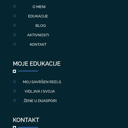
O MENI
Z
EDUKACIJE
Z
BLOG
Z
AKTIVNOSTI
Z
KONTAKT
Z
MOJE EDUKACIJE
MOJ SAVRŠEN REELS
Z
VIDLJIVA I SVOJA
Z
ŽENE U DIJASPORI
Z
KONTAKT