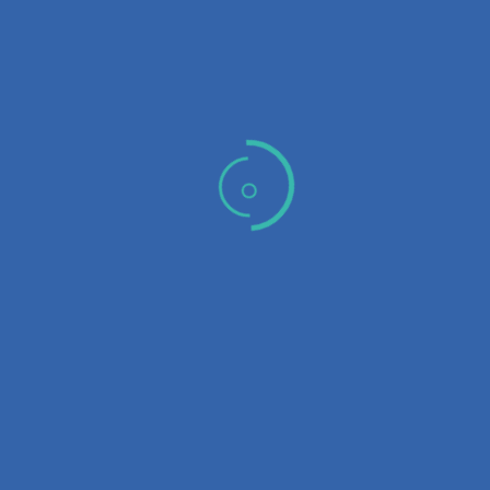
Folder edukacije
FOLDER edukacije – radionice i programi za vidljivost, autentičnost
i rast. Pridruži se edukacijama koje mijenjaju način na koji pričaš o
sebi i svom biznisu.
Follow
Follow
Follow
Meni